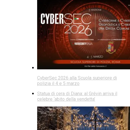
CyberSec 2026 alla Scuola superiore di
polizia il 4 e 5 marzo
Statua di cera di Diana: al Grévin arriva il
celebre ‘abito della vendetta’