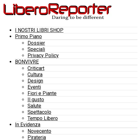
I NOSTRI LIBRI SHOP
Primo Piano
Dossier
Speciali
Privacy Policy
BONVIVRE
Criticart
Cultura
Design
Eventi
Fiori e Piante
Il gusto
Salute
Spettacolo
Tempo Libero
In Evidenza
Novecento
Pirateria