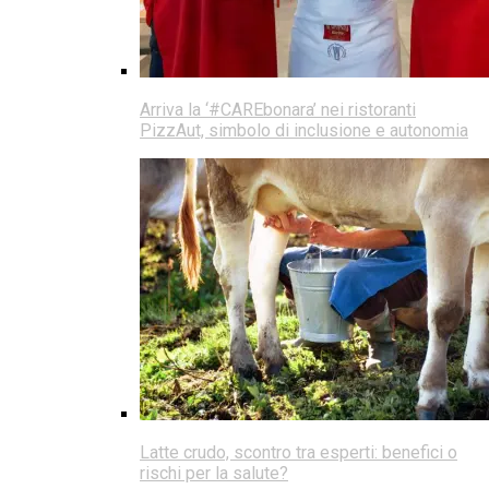
Arriva la ‘#CAREbonara’ nei ristoranti
PizzAut, simbolo di inclusione e autonomia
Latte crudo, scontro tra esperti: benefici o
rischi per la salute?