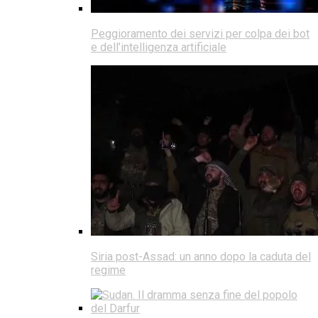
Peggioramento dei servizi per colpa dei bot
e dell’intelligenza artificiale
Siria post-Assad: un anno dopo la caduta del
regime