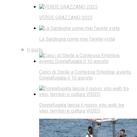
VERDE GRAZZANO 2025
La Sardegna come mai l’avete vista
Il gusto
Calici di Stelle a Contessa Entellina, evento
Donnafugata il 10 agosto
Donnafugata lancia il nuovo sito web tra
vino, territori e cultura VIDEO