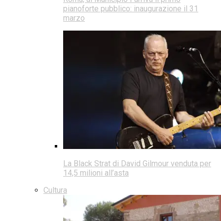
pianoforte pubblico: inaugurazione il 31
marzo
La Black Strat di David Gilmour venduta per
14,5 milioni all’asta
Cultura