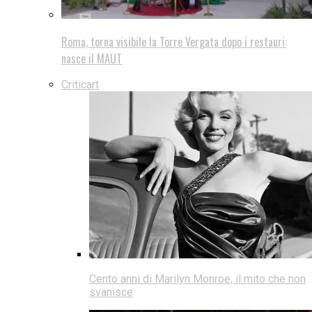
Roma, torna visibile la Torre Vergata dopo i restauri:
nasce il MAUT
Criticart
Cento anni di Marilyn Monroe, il mito che non
svanisce