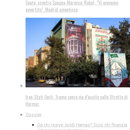
Ceuta, scontro Spagna-Marocco: Rabat, “Vi avevamo
avvertito”. Madrid smentisce
Iran-Stati Uniti, Trump senza via d’uscita sullo Stretto di
Hormuz
Dossier
Da chi riceve soldi Hamas? Ecco chi finanzia