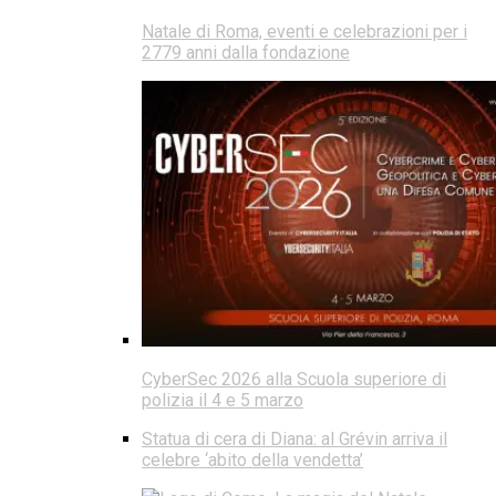
Natale di Roma, eventi e celebrazioni per i
2779 anni dalla fondazione
CyberSec 2026 alla Scuola superiore di
polizia il 4 e 5 marzo
Statua di cera di Diana: al Grévin arriva il
celebre ‘abito della vendetta’