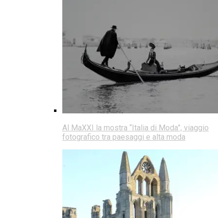
Al MaXXI la mostra “Italia di Moda”, viaggio
fotografico tra paesaggi e alta moda