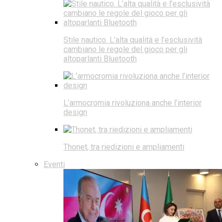
Stile nautico. L’alta qualità e l’esclusività
cambiano le regole del gioco per gli
altoparlanti Bluetooth
L’armocromia rivoluziona anche l’interior
design
Thonet, tra riedizioni e ampliamenti
Eventi