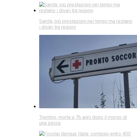
Sanità, più prestazioni nei tempi ma restano
i divari tra regioni
Trentino, morta a 76 anni dopo il morso di
una zecca