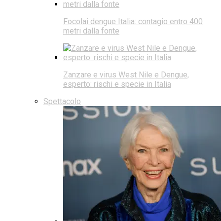
Focolai dengue Italia: contagio entro 400
metri dalla fonte
Zanzare e virus West Nile e Dengue,
esperto: rischi e specie in Italia
Spettacolo