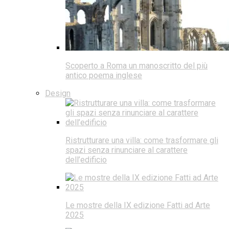
Scoperto a Roma un manoscritto del più
antico poema inglese
Design
Ristrutturare una villa: come trasformare gli
spazi senza rinunciare al carattere
dell’edificio
Le mostre della IX edizione Fatti ad Arte
2025