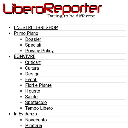
I NOSTRI LIBRI SHOP
Primo Piano
Dossier
Speciali
Privacy Policy
BONVIVRE
Criticart
Cultura
Design
Eventi
Fiori e Piante
Il gusto
Salute
Spettacolo
Tempo Libero
In Evidenza
Novecento
Pirateria